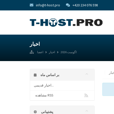
info@t-host.pro
+420 234 076 598
اخبار
اگوست 2026
اخبار
اعضا
بر اساس ماه
اخبار قدیمی...
مشاهده RSS
پشتیبانی